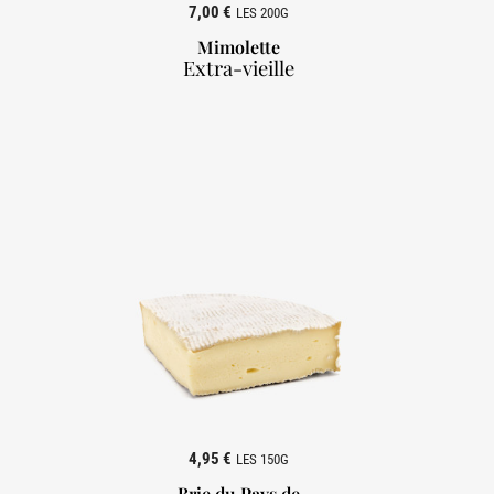
7,00 €
LES 200G
Mimolette
Extra-vieille

4,95 €
LES 150G
Brie du Pays de