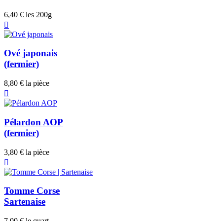
6,40 €
les 200g

Ové japonais
(fermier)
8,80 €
la pièce

Pélardon AOP
(fermier)
3,80 €
la pièce

Tomme Corse
Sartenaise
7,00 €
le quart