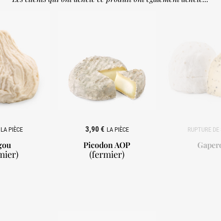
3,90 €
LA PIÈCE
LA PIÈCE
gou
Picodon AOP
Gaper
mier)
(fermier)


