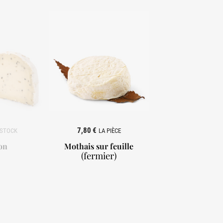
7,80 €
LA PIÈCE
on
Mothais sur feuille
(fermier)
