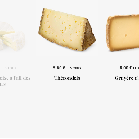
5,60 €
8,00 €
LES 200G
LES
se à l'ail des
Thérondels
Gruyère d'
urs


