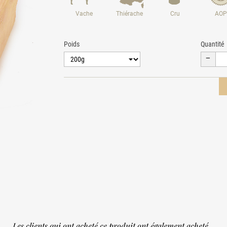
Vache
Thiérache
Cru
AOP
Poids
Quantité
Les clients qui ont acheté ce produit ont également acheté...