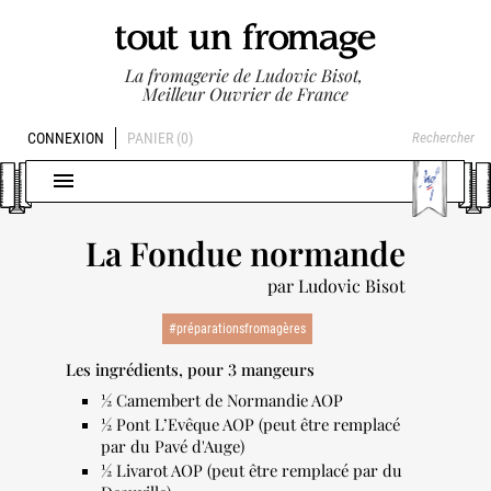
La fromagerie de Ludovic Bisot,
Meilleur Ouvrier de France
CONNEXION
PANIER
(0)

La Fondue normande
par Ludovic Bisot
#préparationsfromagères
Les ingrédients, pour 3 mangeurs
½ Camembert de Normandie AOP
½ Pont L’Evêque AOP (peut être remplacé
par du Pavé d'Auge)
½ Livarot AOP (peut être remplacé par du