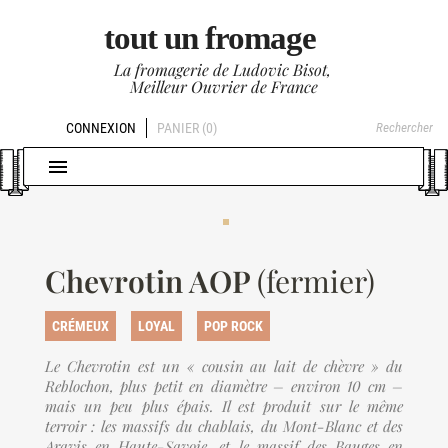
tout un fromage
La fromagerie de Ludovic Bisot,
Meilleur Ouvrier de France
CONNEXION
PANIER
(0)

Chevrotin AOP
(fermier)
CRÉMEUX
LOYAL
POP ROCK
Le Chevrotin est un « cousin au lait de chèvre » du
Reblochon, plus petit en diamètre – environ 10 cm –
mais un peu plus épais. Il est produit sur le même
terroir : les massifs du chablais, du Mont-Blanc et des
Aravis en Haute-Savoie, et le massif des Bauges en