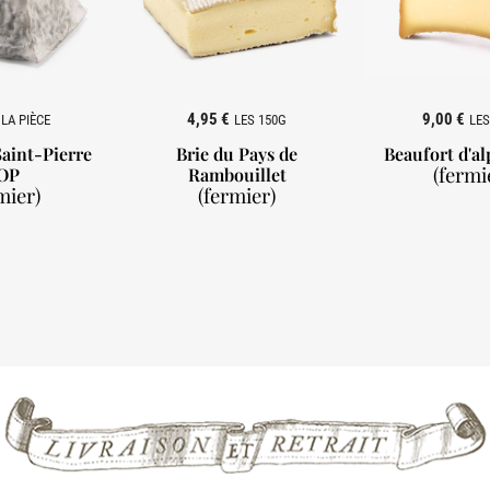
4,95 €
9,00 €
LA PIÈCE
LES 150G
LES
aint-Pierre
Brie du Pays de
Beaufort d'a
(fermi
OP
Rambouillet

mier)
(fermier)

