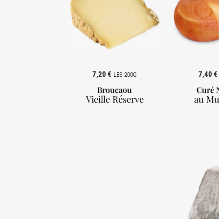
7,20 €
7,40 €
LES 200G
Broucaou
Curé 
Vieille Réserve
au Mu
