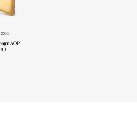
 200G
lpage AOP
er)