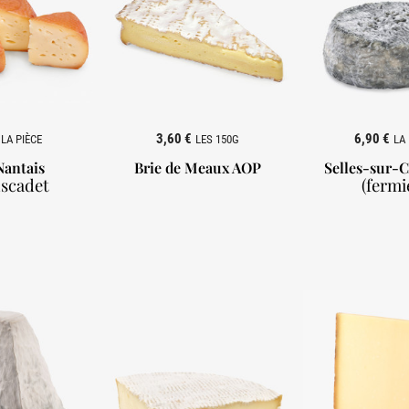
3,60 €
6,90 €
LA PIÈCE
LES 150G
LA 
Nantais
Brie de Meaux AOP
Selles-sur-
scadet
(fermi


